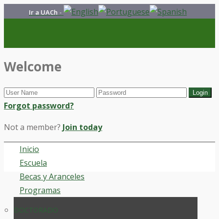
Ir a UACh
-
Welcome
Forgot password?
Not a member?
Join today
Inicio
Escuela
Becas y Aranceles
Programas
DOCTORADO