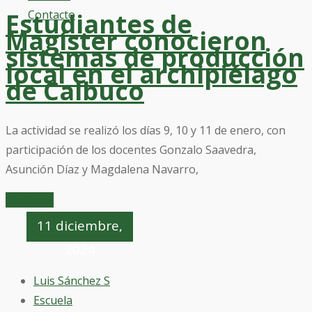
Contacto
Estudiantes de
Magíster conocieron
sistemas de producción
local en el archipiélago
de Calbuco
La actividad se realizó los días 9, 10 y 11 de enero, con
participación de los docentes Gonzalo Saavedra,
Asunción Díaz y Magdalena Navarro,
Leer mas
11 diciembre,
2024
Luis Sánchez S
Escuela