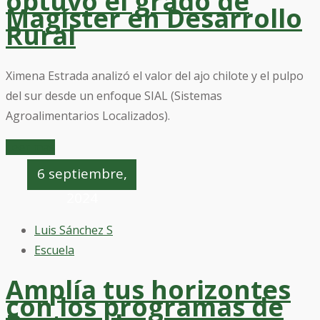
obtuvo el grado de
Magíster en Desarrollo
Rural
Ximena Estrada analizó el valor del ajo chilote y el pulpo
del sur desde un enfoque SIAL (Sistemas
Agroalimentarios Localizados).
Leer mas
6 septiembre,
2024
Luis Sánchez S
Escuela
Amplía tus horizontes
con los programas de