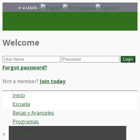
Ir a UACh
-
Welcome
Forgot password?
Not a member?
Join today
Inicio
Escuela
Becas y Aranceles
Programas
DOCTORADO