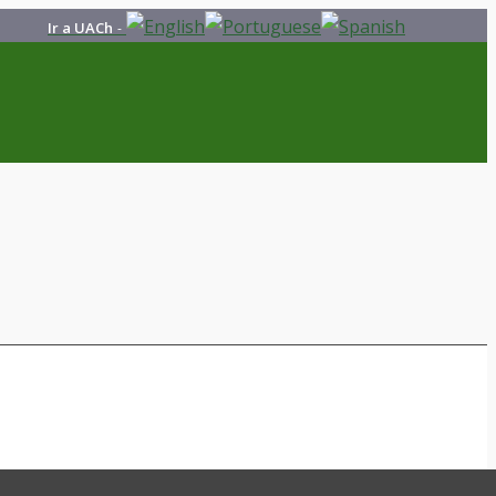
Ir a UACh
-