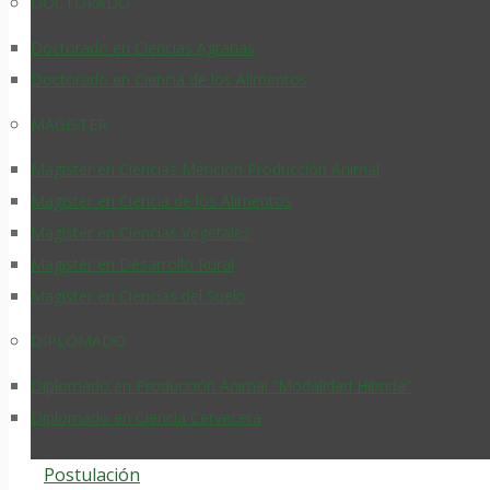
DOCTORADO
Doctorado en Ciencias Agrarias
Doctorado en Ciencia de los Alimentos
MAGISTER
Magíster en Ciencias Mención Producción Animal
Magister en Ciencia de los Alimentos
Magíster en Ciencias Vegetales
Magister en Desarrollo Rural
Magíster en Ciencias del Suelo
DIPLOMADO
Diplomado en Producción Animal “Modalidad Híbrida”
Diplomado en Ciencia Cervecera
Postulación