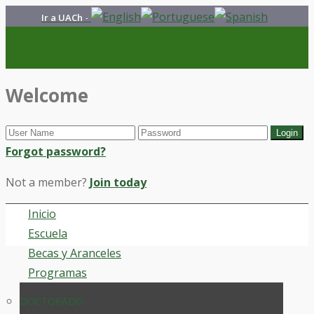
Ir a UACh
-
Welcome
Forgot password?
Not a member?
Join today
Inicio
Escuela
Becas y Aranceles
Programas
DOCTORADO