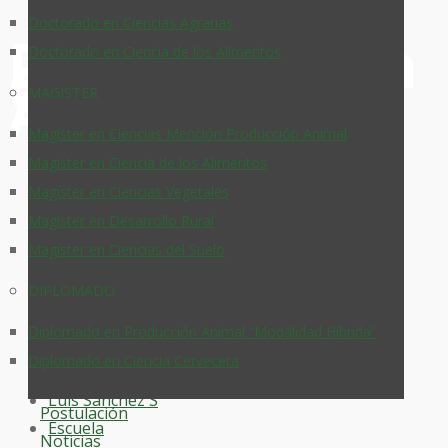
Doctorado en Ciencias Agrarias
Doctorado en
Doctorado en Ciencia de los Alimentos
Ciencias
Agrarias
MAGISTER
Magíster en Ciencias Mención Producción Animal
Magister en Ciencia de los Alimentos
Magíster en Ciencias Vegetales
Magister en Desarrollo Rural
Magíster en Ciencias del Suelo
DIPLOMADO
10 octubre, 2025
Diplomado en Producción Animal “Modalidad Híbrida”
Diplomado en Ciencia Cervecera
Luis Sánchez S
Postulación
Escuela
Noticias