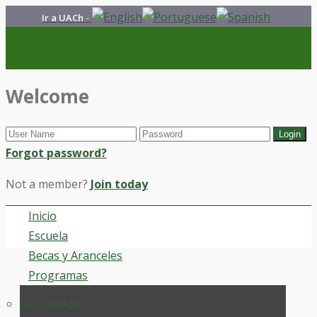
Ir a UACh
-
Welcome
Forgot password?
Not a member?
Join today
Inicio
Escuela
Becas y Aranceles
Programas
DOCTORADO