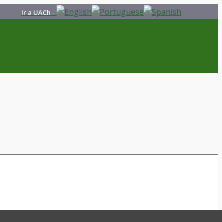
Ir a UACh
-