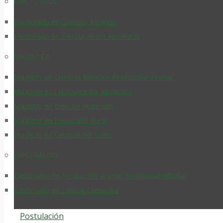
DOCTORADO
Doctorado en Ciencias Agrarias
Doctorado en Ciencia de los Alimentos
MAGISTER
Magíster en Ciencias Mención Producción Animal
Magister en Ciencia de los Alimentos
Magíster en Ciencias Vegetales
Magister en Desarrollo Rural
Magíster en Ciencias del Suelo
DIPLOMADO
Diplomado en Producción Animal “Modalidad Híbrida”
Diplomado en Ciencia Cervecera
Postulación