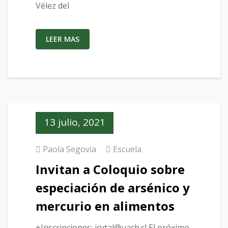
Vélez del
LEER MAS
13 julio, 2021
Paola Segovia
Escuela
Invitan a Coloquio sobre
especiación de arsénico y
mercurio en alimentos
+Inscripciones: icytal@uach.cl El próximo