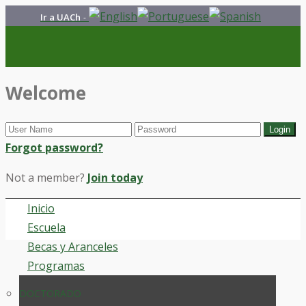
Ir a UACh
-
Welcome
Forgot password?
Not a member?
Join today
Inicio
Escuela
Becas y Aranceles
Programas
DOCTORADO