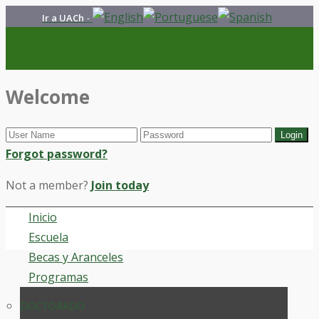
Ir a UACh
-
Welcome
Forgot password?
Not a member?
Join today
Inicio
Escuela
Becas y Aranceles
Programas
DOCTORADO