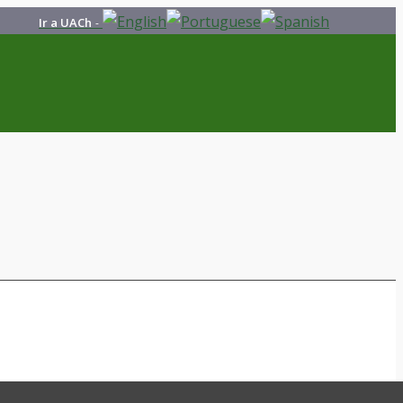
Ir a UACh
-