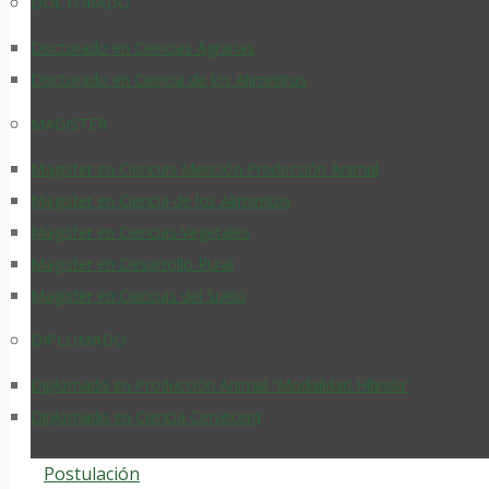
DOCTORADO
Doctorado en Ciencias Agrarias
Doctorado en Ciencia de los Alimentos
MAGISTER
Magíster en Ciencias Mención Producción Animal
Magister en Ciencia de los Alimentos
Magíster en Ciencias Vegetales
Magister en Desarrollo Rural
Magíster en Ciencias del Suelo
DIPLOMADO
Diplomado en Producción Animal “Modalidad Híbrida”
Diplomado en Ciencia Cervecera
Postulación