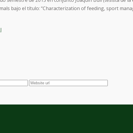
o semestre de 2015 en conjunto Joaquín Bull (tesista de la é
als bajo el título: “Characterization of feeding, sport man
l