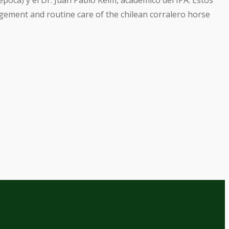
poca) y el Dr. Juan Pablo Keim, académico del IPA. Estos
agement and routine care of the chilean corralero horse