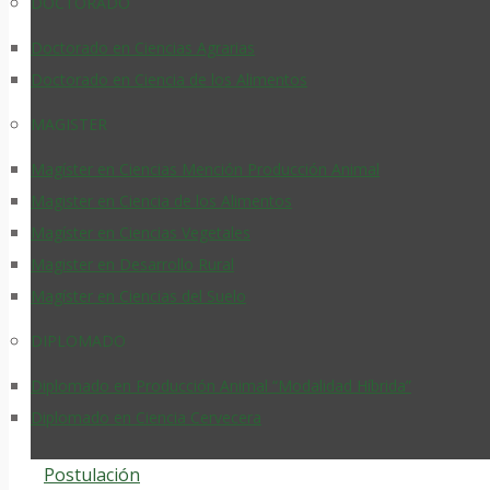
DOCTORADO
Doctorado en Ciencias Agrarias
Doctorado en Ciencia de los Alimentos
MAGISTER
Magíster en Ciencias Mención Producción Animal
Magister en Ciencia de los Alimentos
Magíster en Ciencias Vegetales
Magister en Desarrollo Rural
Magíster en Ciencias del Suelo
DIPLOMADO
Diplomado en Producción Animal “Modalidad Híbrida”
Diplomado en Ciencia Cervecera
Postulación