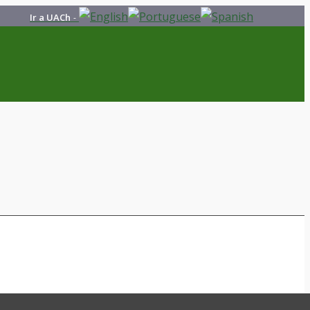
Ir a UACh
-