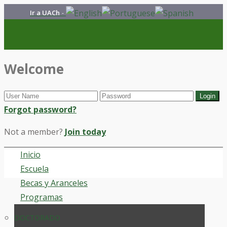
Ir a UACh
-
Welcome
Forgot password?
Not a member?
Join today
Inicio
Escuela
Becas y Aranceles
Programas
DOCTORADO