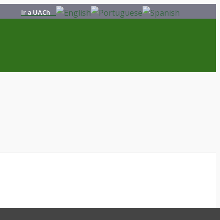
Ir a UACh
-