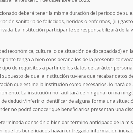
nalizar antes del 31 de diciembre de 2023.
cionado deberá tener la misma duración del período de su est
riación sanitaria de fallecidos, heridos o enfermos, (iii) ga
rivada. La institución participante se responsabilizará de la 
ad (económica, cultural o de situación de discapacidad) en l
ticipante tenga a bien considerar a los de la presente convocat
 tipo de requisitos a partir de los datos de carácter personal
 el supuesto de que la institución tuviera que recabar datos
tación que estime la institución como necesarios, lo hará de
omento. La institución no facilitará de ninguna forma ningún
e deducir/inferir o identificar de alguna forma una situación 
tander no podrá conocer qué beneficiarios presentan una dis
 determinada donación o bien dar término anticipado de la m
ón, que los beneficiados hayan entregado información inexact