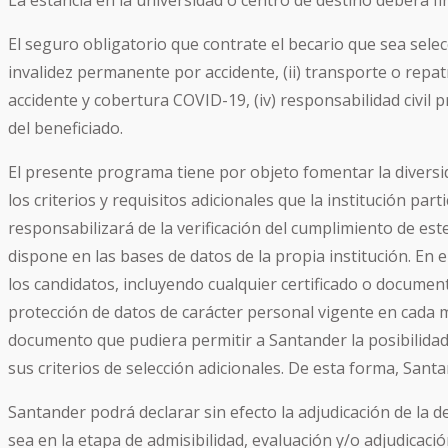
La estancia en la universidad o centro de destino deberá fi
El seguro obligatorio que contrate el becario que sea selec
invalidez permanente por accidente, (ii) transporte o repat
accidente y cobertura COVID-19, (iv) responsabilidad civil p
del beneficiado.
El presente programa tiene por objeto fomentar la diversid
los criterios y requisitos adicionales que la institución par
responsabilizará de la verificación del cumplimiento de este
dispone en las bases de datos de la propia institución. En
los candidatos, incluyendo cualquier certificado o documen
protección de datos de carácter personal vigente en cada m
documento que pudiera permitir a Santander la posibilidad d
sus criterios de selección adicionales. De esta forma, San
Santander podrá declarar sin efecto la adjudicación de la
sea en la etapa de admisibilidad, evaluación y/o adjudicaci