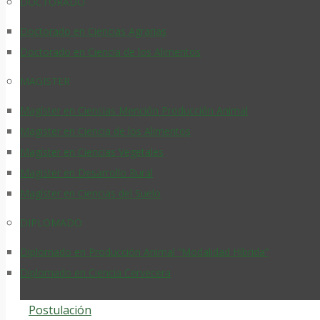
DOCTORADO
Doctorado en Ciencias Agrarias
Doctorado en Ciencia de los Alimentos
MAGISTER
Magíster en Ciencias Mención Producción Animal
Magister en Ciencia de los Alimentos
Magíster en Ciencias Vegetales
Magister en Desarrollo Rural
Magíster en Ciencias del Suelo
DIPLOMADO
Diplomado en Producción Animal “Modalidad Híbrida”
Diplomado en Ciencia Cervecera
Postulación