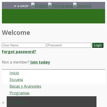
Ir a UACh
-
Welcome
Forgot password?
Not a member?
Join today
Inicio
Escuela
Becas y Aranceles
Programas
DOCTORADO