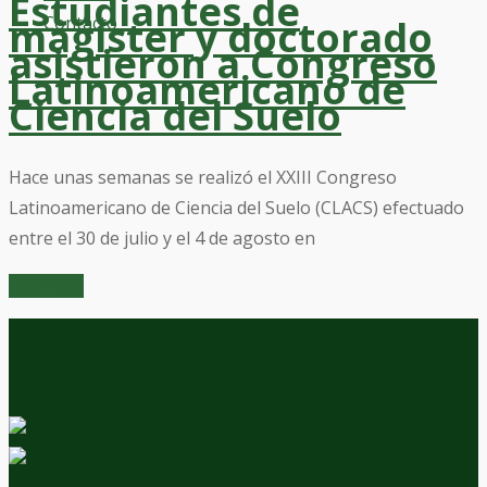
Estudiantes de
Contacto
magíster y doctorado
asistieron a Congreso
Latinoamericano de
Ciencia del Suelo
Hace unas semanas se realizó el XXIII Congreso
Latinoamericano de Ciencia del Suelo (CLACS) efectuado
entre el 30 de julio y el 4 de agosto en
Leer mas