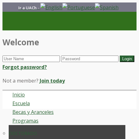
Ir a UACh
-
Welcome
Forgot password?
Not a member?
Join today
Inicio
Escuela
Becas y Aranceles
Programas
DOCTORADO